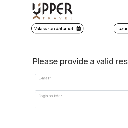
Válasszon dátumot
Luxur
Please provide a valid re
E-mail
*
Foglalási kód
*