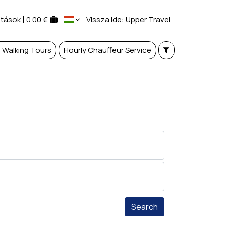
atások
0.00 €
Vissza ide: Upper Travel
d Walking Tours
Hourly Chauffeur Service
Search