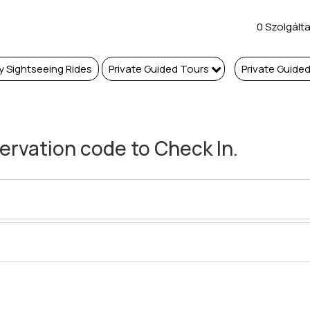
0 Szolgált
y Sightseeing Rides
Private Guided Tours
Private Guide
servation code to Check In.